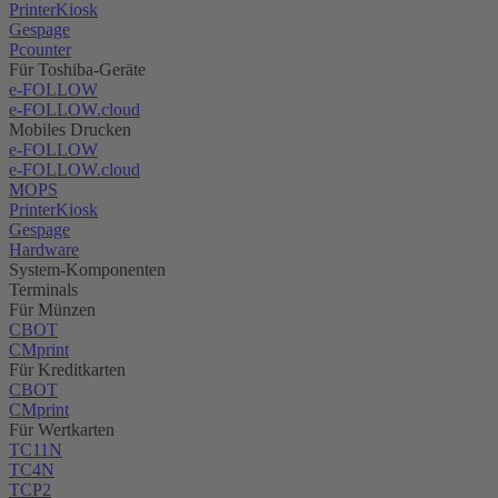
PrinterKiosk
Gespage
Pcounter
Für Toshiba-Geräte
e-FOLLOW
e-FOLLOW.cloud
Mobiles Drucken
e-FOLLOW
e-FOLLOW.cloud
MOPS
PrinterKiosk
Gespage
Hardware
System-Komponenten
Terminals
Für Münzen
CBOT
CMprint
Für Kreditkarten
CBOT
CMprint
Für Wertkarten
TC11N
TC4N
TCP2