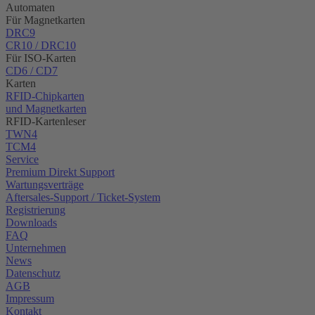
Automaten
Für Magnetkarten
DRC9
CR10 / DRC10
Für ISO-Karten
CD6 / CD7
Karten
RFID-Chipkarten
und Magnetkarten
RFID-Kartenleser
TWN4
TCM4
Service
Premium Direkt Support
Wartungsverträge
Aftersales-Support / Ticket-System
Registrierung
Downloads
FAQ
Unternehmen
News
Datenschutz
AGB
Impressum
Kontakt